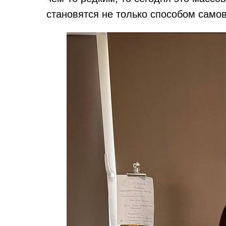
становятся не только способом само