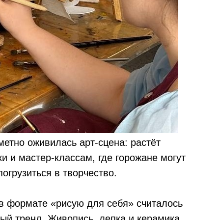
метно оживилась арт-сцена: растёт
и и мастер-классам, где горожане могут
погрузиться в творчество.
 в формате «рисую для себя» считалось
вый тренд. Живопись, лепка и керамика