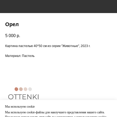
Орел
5 000
р.
Картина пастелью 40*50 см из серии "Животные", 2023 г.
Материал: Пастель
Мы используем cookie
ИП ДОЛГОВА ЕЛЕНА ВЛАДИМИРОВНА
ИНН 540961234657
Мы используем cookie-файлы для наилучшего представления нашего сайта.
ОГРН 322547600099975